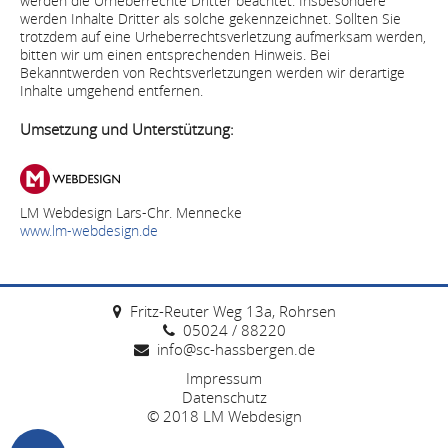
werden die Urheberrechte Dritter beachtet. Insbesondere
werden Inhalte Dritter als solche gekennzeichnet. Sollten Sie
trotzdem auf eine Urheberrechtsverletzung aufmerksam werden,
bitten wir um einen entsprechenden Hinweis. Bei
Bekanntwerden von Rechtsverletzungen werden wir derartige
Inhalte umgehend entfernen.
Umsetzung und Unterstützung:
LM Webdesign Lars-Chr. Mennecke
www.lm-webdesign.de
Fritz-Reuter Weg 13a, Rohrsen
05024 / 88220
info@sc-hassbergen.de
Impressum
Datenschutz
© 2018
LM Webdesign
Datenschutzerklärung
Impressum