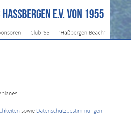
 Haßbergen e.V. von 1955
ponsoren
Club '55
"Haßbergen Beach"
eplanes.
chkeiten
sowie
Datenschutzbestimmungen
.