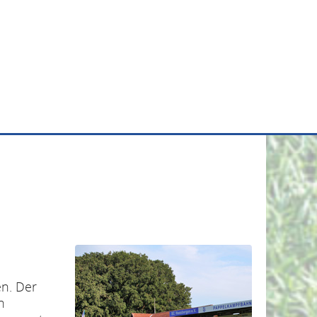
en. Der
n