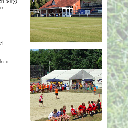
en sorgt
um
nd
lreichen,