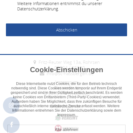
Weitere Informationen entnimmst du unserer
Datenschutzerklärung.
Cookie-Einstellungen
Fritz-Reuter Weg 13a, Rohrsen
Diese Internetseite nutzt Cookies, die für den Betrieb technisch
05024 / 88220
notwendig sind. Diese Cookies werden temporär auf Ihrem Endgerät
info@sc-hassbergen.de
gespeichert und sind in Ihrer Gültigkeit zeitlich beschränkt. Es werden
keine Cookies von Drittanbietern (Third-Party-Cookies) verwendet.
Impressum
Außerdem haben Sie Möglichkeit, dass Ihre zukünftigen Besuche für
Datenschutz
ausschließlich interne statistische Zwecke erfasst werden. Weitere
© 2018
LM Webdesign
Informationen entnehmen Sie der
Datenschutzerklärung
sowie dem
Impressum
.
Unterstützt von:
Alle ablehnen
Alle akzeptieren