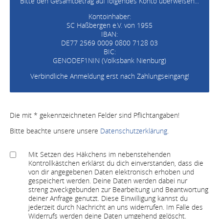
Bitte den Gesamtbetrag auf folgendes Konto überweisen...
Kontoinhaber:
SC Haßbergen e.V. von 1955
IBAN:
DE77 2569 0009 0800 7128 03
BIC:
GENODEF1NIN (Volksbank Nienburg)
Verbindliche Anmeldung erst nach Zahlungseingang!
Die mit * gekennzeichneten Felder sind Pflichtangaben!
Bitte beachte unsere unsere
Datenschutzerklärung
.
Mit Setzen des Häkchens im nebenstehenden
Kontrollkästchen erklärst du dich einverstanden, dass die
von dir angegebenen Daten elektronisch erhoben und
gespeichert werden. Deine Daten werden dabei nur
streng zweckgebunden zur Bearbeitung und Beantwortung
deiner Anfrage genutzt. Diese Einwilligung kannst du
jederzeit durch Nachricht an uns widerrufen. Im Falle des
Widerrufs werden deine Daten umgehend gelöscht.