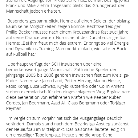
Frank und Mike Ziehm. Insgesamt bleibt das Grundgerüst der
Mannschaft jedoch erhalten.
Besonders gespannt blickt Henne auf einen Spieler, der bislang
kaum seine Möglichkeiten zeigen konnte. Rechtsverteidiger
Phillip Becker musste nach einem Kreuzbandriss fast zwei Jahre
auf seine Chance warten. Nun scheint der Durchbruch greifbar.
Henne: „Bei ihm freut mich das extrem. Er bringt so viel Energie
und Dynamik ins Training. Man merkt einfach, wie sehr er Bock
auf Fußball hat.“
Überhaupt verfügt der SCH inzwischen über eine
bemerkenswert junge Mannschaft. Zahlreiche Spieler der
Jahrgänge 2005 bis 2008 gehören inzwischen fest zum Kreisliga-
Kader. Namen wie Jarno Land, Petter Herzog, Marlon Hesse,
Fabio König, Luca Schwab, Kyrylo Kutsenko oder Collin Ahrens
stehen exemplarisch für den eingeschlagenen Weg. Ergänzt wird
diese Generation von erfahrenen Kräften wie Keeper Ruben
Cordes, Jan Beermann, Azad Ali, Claas Bergmann oder Torjäger
Peyman.
Im Vergleich zum Vorjahr hat sich die Ausgangslage deutlich
verändert. Damals stand nach dem Bezirksliga-Abstieg zunächst
der Neuaufbau im Mittelpunkt. Das Saisonziel lautete lediglich
ein einstelliger Tabellenplatz. Heute sind die Ansprüche