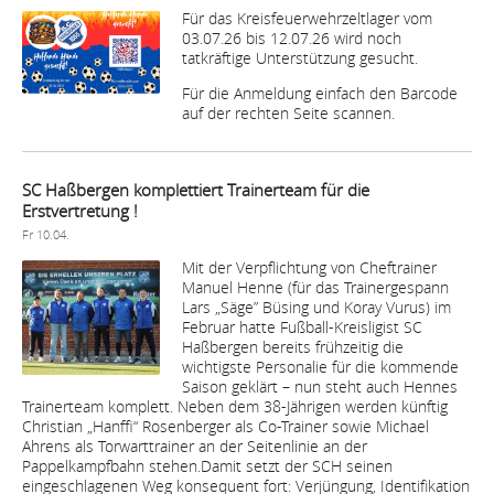
Für das Kreisfeuerwehrzeltlager vom
03.07.26 bis 12.07.26 wird noch
tatkräftige Unterstützung gesucht.
Für die Anmeldung einfach den Barcode
auf der rechten Seite scannen.
SC Haßbergen komplettiert Trainerteam für die
Erstvertretung !
Fr 10.04.
Mit der Verpflichtung von Cheftrainer
Manuel Henne (für das Trainergespann
Lars „Säge” Büsing und Koray Vurus) im
Februar hatte Fußball-Kreisligist SC
Haßbergen bereits frühzeitig die
wichtigste Personalie für die kommende
Saison geklärt – nun steht auch Hennes
Trainerteam komplett. Neben dem 38-Jährigen werden künftig
Christian „Hanffi“ Rosenberger als Co-Trainer sowie Michael
Ahrens als Torwarttrainer an der Seitenlinie an der
Pappelkampfbahn stehen.Damit setzt der SCH seinen
eingeschlagenen Weg konsequent fort: Verjüngung, Identifikation