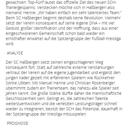
gewachsen: Top-Fünf lautet das offizielle Ziel des neuen SCH-
Trainergespanns. Verstecken möchte sich in Haßbergen also
niemand. Henne: „Wir haben einfach ein sehr talentiertes Team.“
Beim SC Haßbergen beginnt deshalb keine Revolution. Vielmehr
setzt der Verein konsequent auf seine eigene DNA – mit viel
Geduld, großer Identifikation und der Hoffnung, dass aus einer
eingeschworenen Gemeinschaft schon bald wieder ein
ernsthafter Anwärter auf die Spitzengruppe der Fußball-Kreisliga
wird.
ANALYSE
Der SC Haßbergen setzt seinen eingeschlagenen Weg
konsequent fort. Statt auf zahlreiche externe Verstärkungen
vertraut der Verein auf die eigene Jugendarbeit und ergänzt den
jungen Kader gezielt mit erfahrenen Spielern wie Rückkehrer
Sönke Ubben. Mit Manuel Henne und Christian Rosenberger
übernimmt zudem ein Trainerteam, das nahezu alle Spieler seit
Jahren kennt. Die große Stärke dürfte daher die mannschaftliche
Geschlossenheit sein. Gelingt es, die zahlreichen Talente
weiterzuentwickeln und die verletzten Leistungsträger schnell
wieder zu integrieren, besitzt der SCH das Potenzial, dauerhaft in
der Spitzengruppe der Kreisliga mitzuspielen.
PROGNOSE