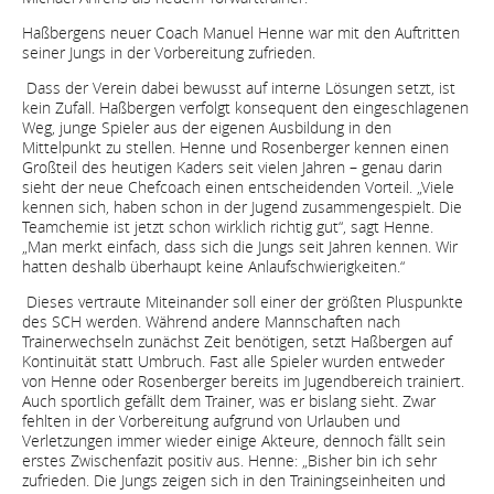
Haßbergens neuer Coach Manuel Henne war mit den Auftritten
seiner Jungs in der Vorbereitung zufrieden.
Dass der Verein dabei bewusst auf interne Lösungen setzt, ist
kein Zufall. Haßbergen verfolgt konsequent den eingeschlagenen
Weg, junge Spieler aus der eigenen Ausbildung in den
Mittelpunkt zu stellen. Henne und Rosenberger kennen einen
Großteil des heutigen Kaders seit vielen Jahren – genau darin
sieht der neue Chefcoach einen entscheidenden Vorteil. „Viele
kennen sich, haben schon in der Jugend zusammengespielt. Die
Teamchemie ist jetzt schon wirklich richtig gut“, sagt Henne.
„Man merkt einfach, dass sich die Jungs seit Jahren kennen. Wir
hatten deshalb überhaupt keine Anlaufschwierigkeiten.“
Dieses vertraute Miteinander soll einer der größten Pluspunkte
des SCH werden. Während andere Mannschaften nach
Trainerwechseln zunächst Zeit benötigen, setzt Haßbergen auf
Kontinuität statt Umbruch. Fast alle Spieler wurden entweder
von Henne oder Rosenberger bereits im Jugendbereich trainiert.
Auch sportlich gefällt dem Trainer, was er bislang sieht. Zwar
fehlten in der Vorbereitung aufgrund von Urlauben und
Verletzungen immer wieder einige Akteure, dennoch fällt sein
erstes Zwischenfazit positiv aus. Henne: „Bisher bin ich sehr
zufrieden. Die Jungs zeigen sich in den Trainingseinheiten und