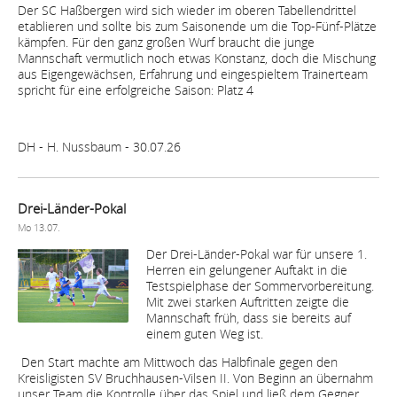
Der SC Haßbergen wird sich wieder im oberen Tabellendrittel
etablieren und sollte bis zum Saisonende um die Top-Fünf-Plätze
kämpfen. Für den ganz großen Wurf braucht die junge
Mannschaft vermutlich noch etwas Konstanz, doch die Mischung
aus Eigengewächsen, Erfahrung und eingespieltem Trainerteam
spricht für eine erfolgreiche Saison: Platz 4
DH - H. Nussbaum - 30.07.26 ‎
Drei-Länder-Pokal
Mo 13.07.
Der Drei-Länder-Pokal war für unsere 1.
Herren ein gelungener Auftakt in die
Testspielphase der Sommervorbereitung.
Mit zwei starken Auftritten zeigte die
Mannschaft früh, dass sie bereits auf
einem guten Weg ist.
Den Start machte am Mittwoch das Halbfinale gegen den
Kreisligisten SV Bruchhausen-Vilsen II. Von Beginn an übernahm
unser Team die Kontrolle über das Spiel und ließ dem Gegner