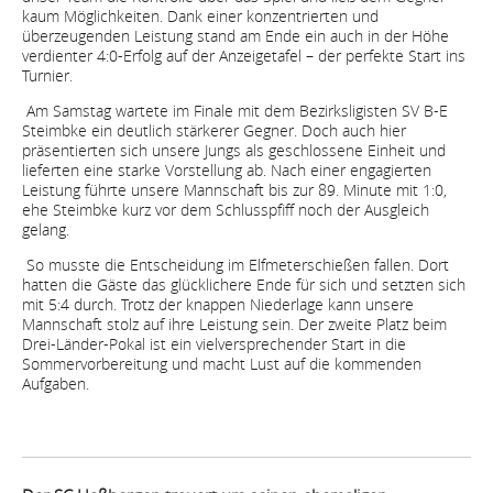
kaum Möglichkeiten. Dank einer konzentrierten und
überzeugenden Leistung stand am Ende ein auch in der Höhe
verdienter 4:0-Erfolg auf der Anzeigetafel – der perfekte Start ins
Turnier.
Am Samstag wartete im Finale mit dem Bezirksligisten SV B-E
Steimbke ein deutlich stärkerer Gegner. Doch auch hier
präsentierten sich unsere Jungs als geschlossene Einheit und
lieferten eine starke Vorstellung ab. Nach einer engagierten
Leistung führte unsere Mannschaft bis zur 89. Minute mit 1:0,
ehe Steimbke kurz vor dem Schlusspfiff noch der Ausgleich
gelang.
So musste die Entscheidung im Elfmeterschießen fallen. Dort
hatten die Gäste das glücklichere Ende für sich und setzten sich
mit 5:4 durch. Trotz der knappen Niederlage kann unsere
Mannschaft stolz auf ihre Leistung sein. Der zweite Platz beim
Drei-Länder-Pokal ist ein vielversprechender Start in die
Sommervorbereitung und macht Lust auf die kommenden
Aufgaben.