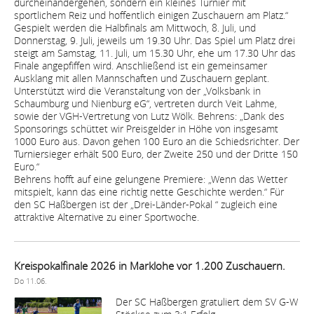
durcheinandergehen, sondern ein kleines Turnier mit
sportlichem Reiz und hoffentlich einigen Zuschauern am Platz.“
Gespielt werden die Halbfinals am Mittwoch, 8. Juli, und
Donnerstag, 9. Juli, jeweils um 19.30 Uhr. Das Spiel um Platz drei
steigt am Samstag, 11. Juli, um 15.30 Uhr, ehe um 17.30 Uhr das
Finale angepfiffen wird. Anschließend ist ein gemeinsamer
Ausklang mit allen Mannschaften und Zuschauern geplant.
Unterstützt wird die Veranstaltung von der „Volksbank in
Schaumburg und Nienburg eG“, vertreten durch Veit Lahme,
sowie der VGH-Vertretung von Lutz Wölk. Behrens: „Dank des
Sponsorings schüttet wir Preisgelder in Höhe von insgesamt
1000 Euro aus. Davon gehen 100 Euro an die Schiedsrichter. Der
Turniersieger erhält 500 Euro, der Zweite 250 und der Dritte 150
Euro.“
Behrens hofft auf eine gelungene Premiere: „Wenn das Wetter
mitspielt, kann das eine richtig nette Geschichte werden.“ Für
den SC Haßbergen ist der „Drei-Länder-Pokal “ zugleich eine
attraktive Alternative zu einer Sportwoche.
Kreispokalfinale 2026 in Marklohe vor 1.200 Zuschauern.
Do 11.06.
Der SC Haßbergen gratuliert dem SV G-W