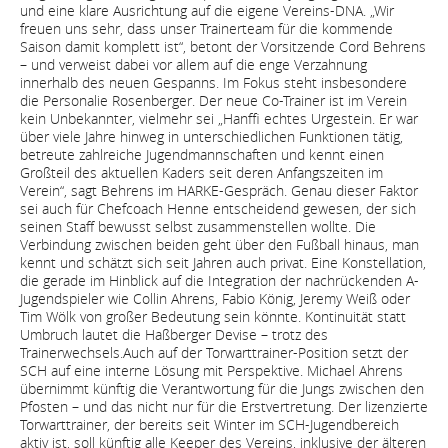
und eine klare Ausrichtung auf die eigene Vereins-DNA. „Wir
freuen uns sehr, dass unser Trainerteam für die kommende
Saison damit komplett ist“, betont der Vorsitzende Cord Behrens
– und verweist dabei vor allem auf die enge Verzahnung
innerhalb des neuen Gespanns. Im Fokus steht insbesondere
die Personalie Rosenberger. Der neue Co-Trainer ist im Verein
kein Unbekannter, vielmehr sei „Hanffi echtes Urgestein. Er war
über viele Jahre hinweg in unterschiedlichen Funktionen tätig,
betreute zahlreiche Jugendmannschaften und kennt einen
Großteil des aktuellen Kaders seit deren Anfangszeiten im
Verein“, sagt Behrens im HARKE-Gespräch. Genau dieser Faktor
sei auch für Chefcoach Henne entscheidend gewesen, der sich
seinen Staff bewusst selbst zusammenstellen wollte. Die
Verbindung zwischen beiden geht über den Fußball hinaus, man
kennt und schätzt sich seit Jahren auch privat. Eine Konstellation,
die gerade im Hinblick auf die Integration der nachrückenden A-
Jugendspieler wie Collin Ahrens, Fabio König, Jeremy Weiß oder
Tim Wölk von großer Bedeutung sein könnte. Kontinuität statt
Umbruch lautet die Haßberger Devise – trotz des
Trainerwechsels.Auch auf der Torwarttrainer-Position setzt der
SCH auf eine interne Lösung mit Perspektive. Michael Ahrens
übernimmt künftig die Verantwortung für die Jungs zwischen den
Pfosten – und das nicht nur für die Erstvertretung. Der lizenzierte
Torwarttrainer, der bereits seit Winter im SCH-Jugendbereich
aktiv ist, soll künftig alle Keeper des Vereins, inklusive der älteren