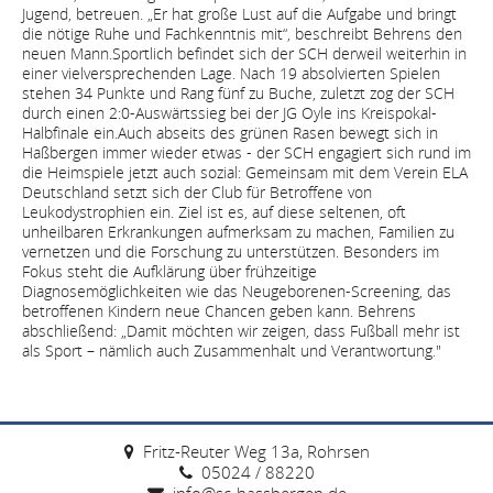
Jugend, betreuen. „Er hat große Lust auf die Aufgabe und bringt
die nötige Ruhe und Fachkenntnis mit“, beschreibt Behrens den
neuen Mann.Sportlich befindet sich der SCH derweil weiterhin in
einer vielversprechenden Lage. Nach 19 absolvierten Spielen
stehen 34 Punkte und Rang fünf zu Buche, zuletzt zog der SCH
durch einen 2:0-Auswärtssieg bei der JG Oyle ins Kreispokal-
Halbfinale ein.Auch abseits des grünen Rasen bewegt sich in
Haßbergen immer wieder etwas - der SCH engagiert sich rund im
die Heimspiele jetzt auch sozial: Gemeinsam mit dem Verein ELA
Deutschland setzt sich der Club für Betroffene von
Leukodystrophien ein. Ziel ist es, auf diese seltenen, oft
unheilbaren Erkrankungen aufmerksam zu machen, Familien zu
vernetzen und die Forschung zu unterstützen. Besonders im
Fokus steht die Aufklärung über frühzeitige
Diagnosemöglichkeiten wie das Neugeborenen-Screening, das
betroffenen Kindern neue Chancen geben kann. Behrens
abschließend: „Damit möchten wir zeigen, dass Fußball mehr ist
als Sport – nämlich auch Zusammenhalt und Verantwortung."
Fritz-Reuter Weg 13a, Rohrsen
05024 / 88220
info@sc-hassbergen.de