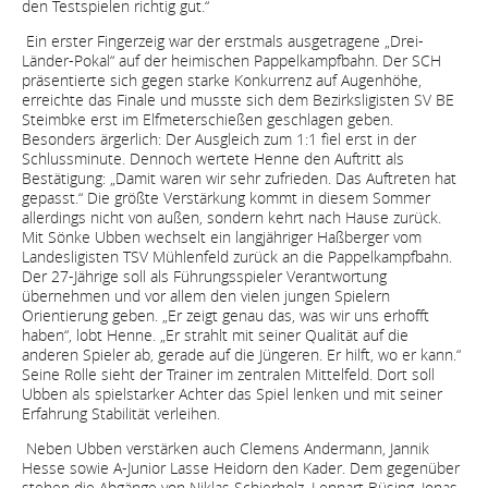
den Testspielen richtig gut.“
Ein erster Fingerzeig war der erstmals ausgetragene „Drei-
Länder-Pokal“ auf der heimischen Pappelkampfbahn. Der SCH
präsentierte sich gegen starke Konkurrenz auf Augenhöhe,
erreichte das Finale und musste sich dem Bezirksligisten SV BE
Steimbke erst im Elfmeterschießen geschlagen geben.
Besonders ärgerlich: Der Ausgleich zum 1:1 fiel erst in der
Schlussminute. Dennoch wertete Henne den Auftritt als
Bestätigung: „Damit waren wir sehr zufrieden. Das Auftreten hat
gepasst.“ Die größte Verstärkung kommt in diesem Sommer
allerdings nicht von außen, sondern kehrt nach Hause zurück.
Mit Sönke Ubben wechselt ein langjähriger Haßberger vom
Landesligisten TSV Mühlenfeld zurück an die Pappelkampfbahn.
Der 27-Jährige soll als Führungsspieler Verantwortung
übernehmen und vor allem den vielen jungen Spielern
Orientierung geben. „Er zeigt genau das, was wir uns erhofft
haben“, lobt Henne. „Er strahlt mit seiner Qualität auf die
anderen Spieler ab, gerade auf die Jüngeren. Er hilft, wo er kann.“
Seine Rolle sieht der Trainer im zentralen Mittelfeld. Dort soll
Ubben als spielstarker Achter das Spiel lenken und mit seiner
Erfahrung Stabilität verleihen.
Neben Ubben verstärken auch Clemens Andermann, Jannik
Hesse sowie A-Junior Lasse Heidorn den Kader. Dem gegenüber
stehen die Abgänge von Niklas Schierholz, Lennart Büsing, Jonas