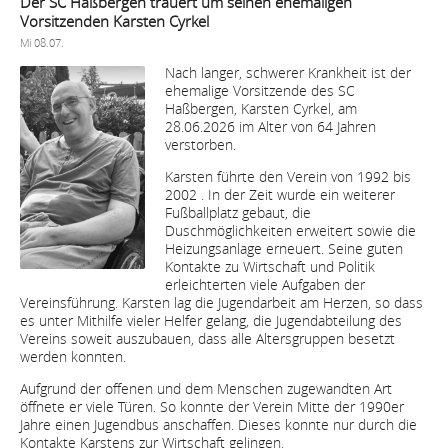
Der SC Haßbergen trauert um seinen ehemaligen
Vorsitzenden Karsten Cyrkel
Mi 08.07.
Nach langer, schwerer Krankheit ist der
ehemalige Vorsitzende des SC
Haßbergen, Karsten Cyrkel, am
28.06.2026 im Alter von 64 Jahren
verstorben.
Karsten führte den Verein von 1992 bis
2002 . In der Zeit wurde ein weiterer
Fußballplatz gebaut, die
Duschmöglichkeiten erweitert sowie die
Heizungsanlage erneuert. Seine guten
Kontakte zu Wirtschaft und Politik
erleichterten viele Aufgaben der
Vereinsführung. Karsten lag die Jugendarbeit am Herzen, so dass
es unter Mithilfe vieler Helfer gelang, die Jugendabteilung des
Vereins soweit auszubauen, dass alle Altersgruppen besetzt
werden konnten.
Aufgrund der offenen und dem Menschen zugewandten Art
öffnete er viele Türen. So konnte der Verein Mitte der 1990er
Jahre einen Jugendbus anschaffen. Dieses konnte nur durch die
Kontakte Karstens zur Wirtschaft gelingen.