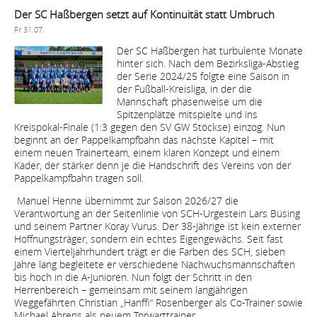
Der SC Haßbergen setzt auf Kontinuität statt Umbruch
Fr 31.07.
Der SC Haßbergen hat turbulente Monate
hinter sich. Nach dem Bezirksliga-Abstieg
der Serie 2024/25 folgte eine Saison in
der Fußball-Kreisliga, in der die
Mannschaft phasenweise um die
Spitzenplätze mitspielte und ins
Kreispokal-Finale (1:3 gegen den SV GW Stöckse) einzog. Nun
beginnt an der Pappelkampfbahn das nächste Kapitel – mit
einem neuen Trainerteam, einem klaren Konzept und einem
Kader, der stärker denn je die Handschrift des Vereins von der
Pappelkampfbahn tragen soll.
Manuel Henne übernimmt zur Saison 2026/27 die
Verantwortung an der Seitenlinie von SCH-Urgestein Lars Büsing
und seinem Partner Koray Vurus. Der 38-Jährige ist kein externer
Hoffnungsträger, sondern ein echtes Eigengewächs. Seit fast
einem Vierteljahrhundert trägt er die Farben des SCH, sieben
Jahre lang begleitete er verschiedene Nachwuchsmannschaften
bis hoch in die A-Junioren. Nun folgt der Schritt in den
Herrenbereich – gemeinsam mit seinem langjährigen
Weggefährten Christian „Hanffi“ Rosenberger als Co-Trainer sowie
Michael Ahrens als neuem Torwarttrainer.